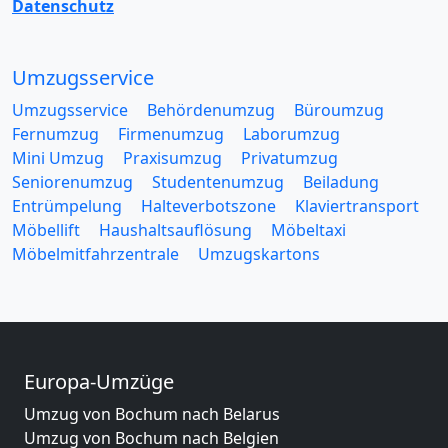
Datenschutz
Umzugsservice
Umzugsservice
Behördenumzug
Büroumzug
Fernumzug
Firmenumzug
Laborumzug
Mini Umzug
Praxisumzug
Privatumzug
Seniorenumzug
Studentenumzug
Beiladung
Entrümpelung
Halteverbotszone
Klaviertransport
Möbellift
Haushaltsauflösung
Möbeltaxi
Möbelmitfahrzentrale
Umzugskartons
Europa-Umzüge
Umzug von Bochum nach Belarus
Umzug von Bochum nach Belgien