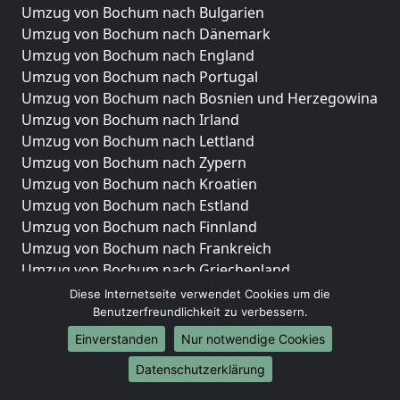
Umzug von Bochum nach Bulgarien
Umzug von Bochum nach Dänemark
Umzug von Bochum nach England
Umzug von Bochum nach Portugal
Umzug von Bochum nach Bosnien und Herzegowina
Umzug von Bochum nach Irland
Umzug von Bochum nach Lettland
Umzug von Bochum nach Zypern
Umzug von Bochum nach Kroatien
Umzug von Bochum nach Estland
Umzug von Bochum nach Finnland
Umzug von Bochum nach Frankreich
Umzug von Bochum nach Griechenland
Umzug von Bochum nach Italien
Diese Internetseite verwendet Cookies um die
Umzug von Bochum nach Liechtenstein
Benutzerfreundlichkeit zu verbessern.
Umzug von Bochum nach Luxemburg
Einverstanden
Nur notwendige Cookies
Umzug von Bochum nach Niederlande
Datenschutzerklärung
Umzug von Bochum nach Norwegen