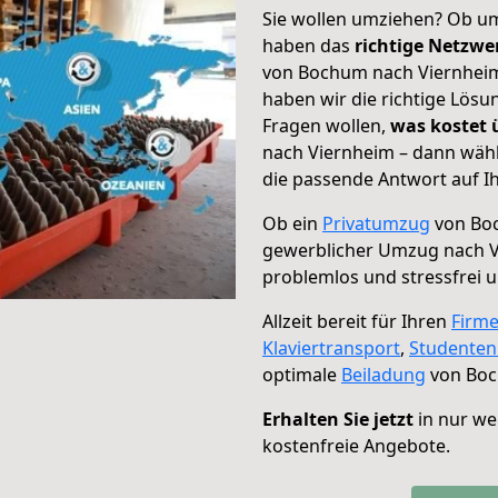
Sie wollen umziehen? Ob um
haben das
richtige Netzw
von Bochum nach Viernheim 
haben wir die richtige Lösu
Fragen wollen,
was kostet
nach Viernheim – dann wähl
die passende Antwort auf Ih
Ob ein
Privatumzug
von Boc
gewerblicher Umzug nach 
problemlos und stressfrei 
Allzeit bereit für Ihren
Firm
Klaviertransport
,
Studente
optimale
Beiladung
von Boc
Erhalten Sie jetzt
in nur we
kostenfreie Angebote.