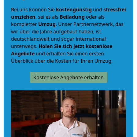
Bei uns können Sie
kostengünstig
und
stressfrei
umziehen
, sei es als
Beiladung
oder als
kompletter
Umzug
. Unser Partnernetzwerk, das
wir über die Jahre aufgebaut haben, ist
deutschlandweit und sogar international
unterwegs.
Holen Sie sich jetzt kostenlose
Angebote
und erhalten Sie einen ersten
Überblick über die Kosten für Ihren Umzug.
Kostenlose Angebote erhalten