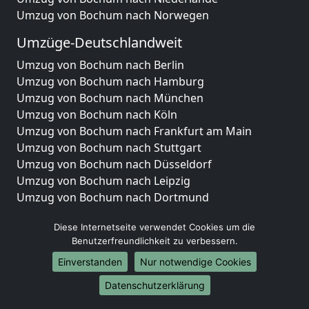
Umzug von Bochum nach Norwegen
Umzüge-Deutschlandweit
Umzug von Bochum nach Berlin
Umzug von Bochum nach Hamburg
Umzug von Bochum nach München
Umzug von Bochum nach Köln
Umzug von Bochum nach Frankfurt am Main
Umzug von Bochum nach Stuttgart
Umzug von Bochum nach Düsseldorf
Umzug von Bochum nach Leipzig
Umzug von Bochum nach Dortmund
Umzug von Bochum nach Essen
Diese Internetseite verwendet Cookies um die
Umzug von Bochum nach Bremen
Benutzerfreundlichkeit zu verbessern.
Umzug von Bochum nach Dresden
Umzug von Bochum nach Hannover
Einverstanden
Nur notwendige Cookies
Umzug von Bochum nach Nürnberg
Datenschutzerklärung
Umzug von Bochum nach Duisburg