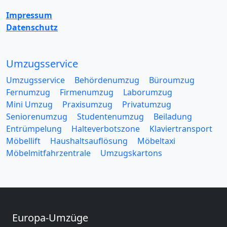
Impressum
Datenschutz
Umzugsservice
Umzugsservice
Behördenumzug
Büroumzug
Fernumzug
Firmenumzug
Laborumzug
Mini Umzug
Praxisumzug
Privatumzug
Seniorenumzug
Studentenumzug
Beiladung
Entrümpelung
Halteverbotszone
Klaviertransport
Möbellift
Haushaltsauflösung
Möbeltaxi
Möbelmitfahrzentrale
Umzugskartons
Europa-Umzüge