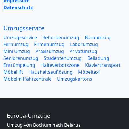
Impressum
Datenschutz
Umzugsservice
Umzugsservice
Behördenumzug
Büroumzug
Fernumzug
Firmenumzug
Laborumzug
Mini Umzug
Praxisumzug
Privatumzug
Seniorenumzug
Studentenumzug
Beiladung
Entrümpelung
Halteverbotszone
Klaviertransport
Möbellift
Haushaltsauflösung
Möbeltaxi
Möbelmitfahrzentrale
Umzugskartons
Europa-Umzüge
Umzug von Bochum nach Belarus