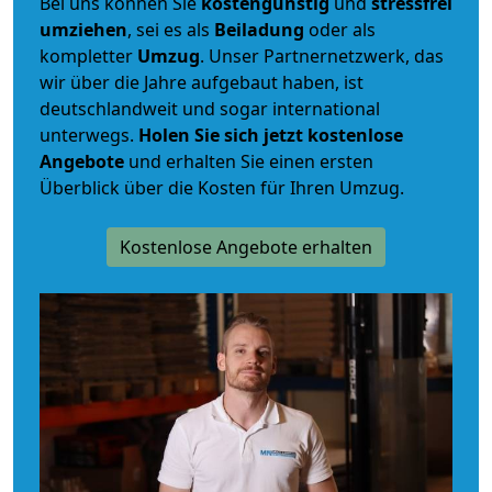
Bei uns können Sie
kostengünstig
und
stressfrei
umziehen
, sei es als
Beiladung
oder als
kompletter
Umzug
. Unser Partnernetzwerk, das
wir über die Jahre aufgebaut haben, ist
deutschlandweit und sogar international
unterwegs.
Holen Sie sich jetzt kostenlose
Angebote
und erhalten Sie einen ersten
Überblick über die Kosten für Ihren Umzug.
Kostenlose Angebote erhalten