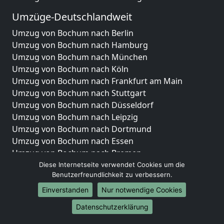
Umzüge-Deutschlandweit
Umzug von Bochum nach Berlin
Umzug von Bochum nach Hamburg
Umzug von Bochum nach München
Umzug von Bochum nach Köln
Umzug von Bochum nach Frankfurt am Main
Umzug von Bochum nach Stuttgart
Umzug von Bochum nach Düsseldorf
Umzug von Bochum nach Leipzig
Umzug von Bochum nach Dortmund
Umzug von Bochum nach Essen
Umzug von Bochum nach Bremen
Umzug von Bochum nach Dresden
Diese Internetseite verwendet Cookies um die
Benutzerfreundlichkeit zu verbessern.
Umzug von Bochum nach Hannover
Umzug von Bochum nach Nürnberg
Einverstanden
Nur notwendige Cookies
Umzug von Bochum nach Duisburg
Datenschutzerklärung
Umzug von Bochum nach Bochum