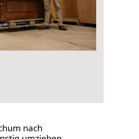
chum nach
ünstig umziehen