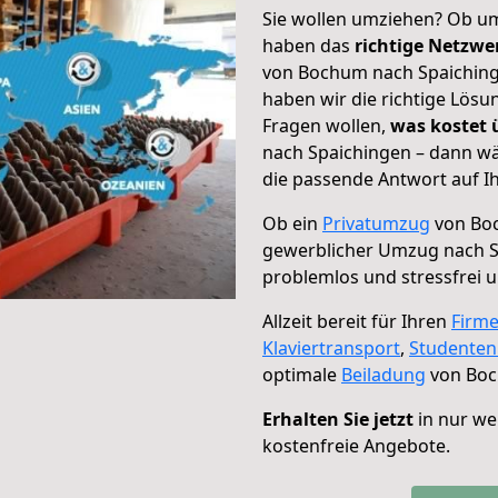
Sie wollen umziehen? Ob um
haben das
richtige Netzw
von Bochum nach Spaichinge
haben wir die richtige Lösu
Fragen wollen,
was kostet
nach Spaichingen – dann wä
die passende Antwort auf Ih
Ob ein
Privatumzug
von Boc
gewerblicher Umzug nach S
problemlos und stressfrei 
Allzeit bereit für Ihren
Firm
Klaviertransport
,
Studente
optimale
Beiladung
von Boc
Erhalten Sie jetzt
in nur we
kostenfreie Angebote.