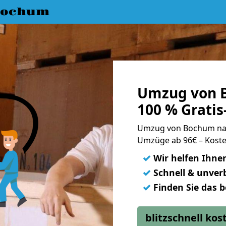
Bochum
Umzug von 
100 % Grati
Umzug von Bochum na
Umzüge ab 96€ – Koste
✓
Wir helfen Ihne
✓
Schnell & unverb
✓
Finden Sie das 
blitzschnell ko