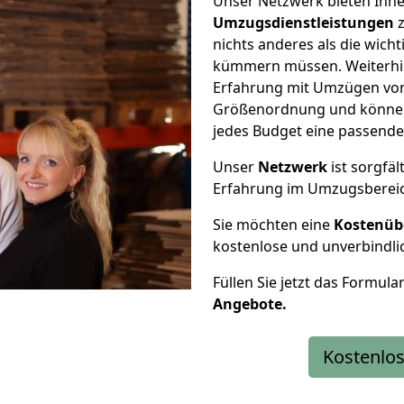
Unser Netzwerk bieten Ihn
Umzugsdienstleistungen
z
nichts anderes als die wic
kümmern müssen. Weiterhin
Erfahrung mit Umzügen von
Größenordnung und können 
jedes Budget eine passende
Unser
Netzwerk
ist sorgfäl
Erfahrung im Umzugsberei
Sie möchten eine
Kostenüb
kostenlose und unverbindli
Füllen Sie jetzt das Formula
Angebote.
Kostenlos