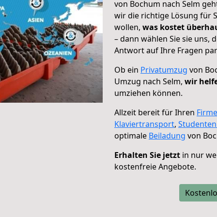
von Bochum nach Selm geht!
wir die richtige Lösung für
wollen,
was kostet überh
– dann wählen Sie sie uns,
Antwort auf Ihre Fragen par
Ob ein
Privatumzug
von Boc
Umzug nach Selm,
wir helf
umziehen können.
Allzeit bereit für Ihren
Firm
Klaviertransport
,
Studente
optimale
Beiladung
von Boc
Erhalten Sie jetzt
in nur we
kostenfreie Angebote.
Kostenlo