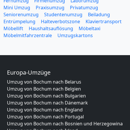
Fernumzug
Firmenumzug
Laborumzug
Mini Umzug
Praxisumzug
Privatumzug
Seniorenumzug
Studentenumzug
Beiladung
Entrümpelung
Halteverbotszone
Klaviertransport
Möbellift
Haushaltsauflösung
Möbeltaxi
Möbelmitfahrzentrale
Umzugskartons
Europa-Umzüge
Umzug von Bochum nach Belarus
Umzug von Bochum nach Belgien
Umzug von Bochum nach Bulgarien
Umzug von Bochum nach Dänemark
Umzug von Bochum nach England
Umzug von Bochum nach Portugal
Umzug von Bochum nach Bosnien und Herzegowina