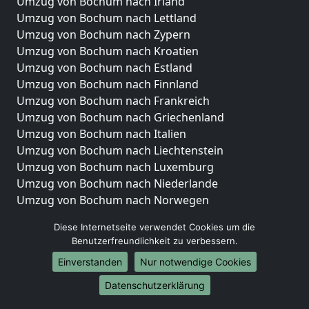
Umzug von Bochum nach Irland
Umzug von Bochum nach Lettland
Umzug von Bochum nach Zypern
Umzug von Bochum nach Kroatien
Umzug von Bochum nach Estland
Umzug von Bochum nach Finnland
Umzug von Bochum nach Frankreich
Umzug von Bochum nach Griechenland
Umzug von Bochum nach Italien
Umzug von Bochum nach Liechtenstein
Umzug von Bochum nach Luxemburg
Umzug von Bochum nach Niederlande
Umzug von Bochum nach Norwegen
Umzüge-Deutschlandweit
Diese Internetseite verwendet Cookies um die
Benutzerfreundlichkeit zu verbessern.
Umzug von Bochum nach Berlin
Einverstanden
Nur notwendige Cookies
Umzug von Bochum nach Hamburg
Umzug von Bochum nach München
Datenschutzerklärung
Umzug von Bochum nach Köln