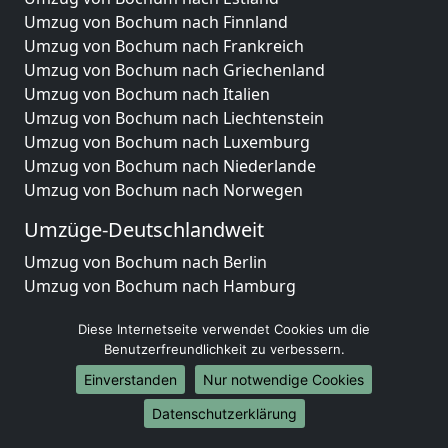
Umzug von Bochum nach Finnland
Umzug von Bochum nach Frankreich
Umzug von Bochum nach Griechenland
Umzug von Bochum nach Italien
Umzug von Bochum nach Liechtenstein
Umzug von Bochum nach Luxemburg
Umzug von Bochum nach Niederlande
Umzug von Bochum nach Norwegen
Umzüge-Deutschlandweit
Umzug von Bochum nach Berlin
Umzug von Bochum nach Hamburg
Umzug von Bochum nach München
Diese Internetseite verwendet Cookies um die
Umzug von Bochum nach Köln
Benutzerfreundlichkeit zu verbessern.
Umzug von Bochum nach Frankfurt am Main
Umzug von Bochum nach Stuttgart
Einverstanden
Nur notwendige Cookies
Umzug von Bochum nach Düsseldorf
Datenschutzerklärung
Umzug von Bochum nach Leipzig