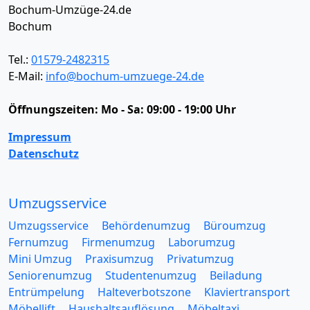
Bochum-Umzüge-24.de
Bochum
Tel.:
01579-2482315
E-Mail:
info@bochum-umzuege-24.de
Öffnungszeiten:
Mo - Sa: 09:00 - 19:00 Uhr
Impressum
Datenschutz
Umzugsservice
Umzugsservice
Behördenumzug
Büroumzug
Fernumzug
Firmenumzug
Laborumzug
Mini Umzug
Praxisumzug
Privatumzug
Seniorenumzug
Studentenumzug
Beiladung
Entrümpelung
Halteverbotszone
Klaviertransport
Möbellift
Haushaltsauflösung
Möbeltaxi