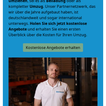
umziehen
, sei es als
Beiladung
oder als
kompletter
Umzug
. Unser Partnernetzwerk, das
wir über die Jahre aufgebaut haben, ist
deutschlandweit und sogar international
unterwegs.
Holen Sie sich jetzt kostenlose
Angebote
und erhalten Sie einen ersten
Überblick über die Kosten für Ihren Umzug.
Kostenlose Angebote erhalten