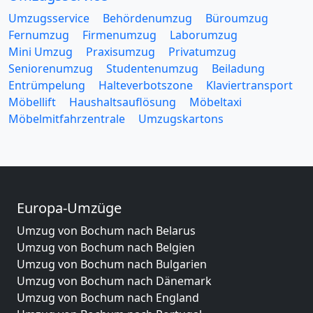
Umzugsservice
Behördenumzug
Büroumzug
Fernumzug
Firmenumzug
Laborumzug
Mini Umzug
Praxisumzug
Privatumzug
Seniorenumzug
Studentenumzug
Beiladung
Entrümpelung
Halteverbotszone
Klaviertransport
Möbellift
Haushaltsauflösung
Möbeltaxi
Möbelmitfahrzentrale
Umzugskartons
Europa-Umzüge
Umzug von Bochum nach Belarus
Umzug von Bochum nach Belgien
Umzug von Bochum nach Bulgarien
Umzug von Bochum nach Dänemark
Umzug von Bochum nach England