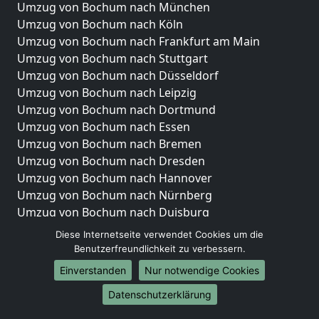
Umzug von Bochum nach München
Umzug von Bochum nach Köln
Umzug von Bochum nach Frankfurt am Main
Umzug von Bochum nach Stuttgart
Umzug von Bochum nach Düsseldorf
Umzug von Bochum nach Leipzig
Umzug von Bochum nach Dortmund
Umzug von Bochum nach Essen
Umzug von Bochum nach Bremen
Umzug von Bochum nach Dresden
Umzug von Bochum nach Hannover
Umzug von Bochum nach Nürnberg
Umzug von Bochum nach Duisburg
Umzug von Bochum nach Bochum
Diese Internetseite verwendet Cookies um die
Umzug von Bochum nach Wuppertal
Benutzerfreundlichkeit zu verbessern.
Umzug von Bochum nach Bielefeld
Einverstanden
Nur notwendige Cookies
Umzug von Bochum nach Bonn
Datenschutzerklärung
Umzug von Bochum nach Münster