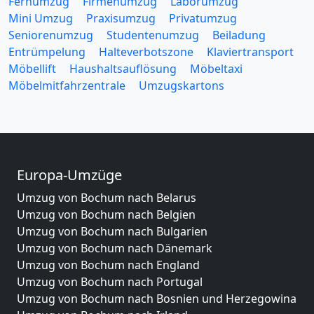
Fernumzug
Firmenumzug
Laborumzug
Mini Umzug
Praxisumzug
Privatumzug
Seniorenumzug
Studentenumzug
Beiladung
Entrümpelung
Halteverbotszone
Klaviertransport
Möbellift
Haushaltsauflösung
Möbeltaxi
Möbelmitfahrzentrale
Umzugskartons
Europa-Umzüge
Umzug von Bochum nach Belarus
Umzug von Bochum nach Belgien
Umzug von Bochum nach Bulgarien
Umzug von Bochum nach Dänemark
Umzug von Bochum nach England
Umzug von Bochum nach Portugal
Umzug von Bochum nach Bosnien und Herzegowina