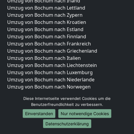
Umzug von Bochum nach Irland
Umzug von Bochum nach Lettland
Umzug von Bochum nach Zypern
Umzug von Bochum nach Kroatien
Umzug von Bochum nach Estland
Umzug von Bochum nach Finnland
Umzug von Bochum nach Frankreich
Umzug von Bochum nach Griechenland
Umzug von Bochum nach Italien
Umzug von Bochum nach Liechtenstein
Umzug von Bochum nach Luxemburg
Umzug von Bochum nach Niederlande
Umzug von Bochum nach Norwegen
Umzüge-Deutschlandweit
Diese Internetseite verwendet Cookies um die
Benutzerfreundlichkeit zu verbessern.
Umzug von Bochum nach Berlin
Einverstanden
Nur notwendige Cookies
Umzug von Bochum nach Hamburg
Umzug von Bochum nach München
Datenschutzerklärung
Umzug von Bochum nach Köln