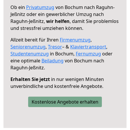
Ob ein
Privatumzug
von Bochum nach Raguhn-
Jeßnitz oder ein gewerblicher Umzug nach
Raguhn-Jeßnitz,
wir helfen
, damit Sie problemlos
und stressfrei umziehen können.
Allzeit bereit für Ihren
Firmenumzug
,
Seniorenumzug
,
Tresor
– &
Klaviertransport
,
Studentenumzug
in Bochum,
Fernumzug
oder
eine optimale
Beiladung
von Bochum nach
Raguhn-Jeßnitz.
Erhalten Sie jetzt
in nur wenigen Minuten
unverbindliche und kostenfreie Angebote.
Kostenlose Angebote erhalten