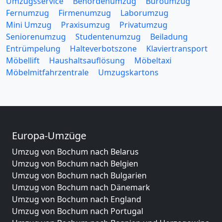
Umzugsservice
Behördenumzug
Büroumzug
Fernumzug
Firmenumzug
Laborumzug
Mini Umzug
Praxisumzug
Privatumzug
Seniorenumzug
Studentenumzug
Beiladung
Entrümpelung
Halteverbotszone
Klaviertransport
Möbellift
Haushaltsauflösung
Möbeltaxi
Möbelmitfahrzentrale
Umzugskartons
Europa-Umzüge
Umzug von Bochum nach Belarus
Umzug von Bochum nach Belgien
Umzug von Bochum nach Bulgarien
Umzug von Bochum nach Dänemark
Umzug von Bochum nach England
Umzug von Bochum nach Portugal