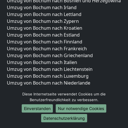
Umzug von Bochum nach Bosnien und Herzegowina
Umzug von Bochum nach Irland
Umzug von Bochum nach Lettland
Umzug von Bochum nach Zypern
Umzug von Bochum nach Kroatien
Umzug von Bochum nach Estland
Umzug von Bochum nach Finnland
Umzug von Bochum nach Frankreich
Umzug von Bochum nach Griechenland
Umzug von Bochum nach Italien
Umzug von Bochum nach Liechtenstein
Umzug von Bochum nach Luxemburg
Umzug von Bochum nach Niederlande
Umzug von Bochum nach Norwegen
Diese Internetseite verwendet Cookies um die
Umzüge-Deutschlandweit
Benutzerfreundlichkeit zu verbessern.
Einverstanden
Nur notwendige Cookies
Umzug von Bochum nach Berlin
Umzug von Bochum nach Hamburg
Datenschutzerklärung
Umzug von Bochum nach München