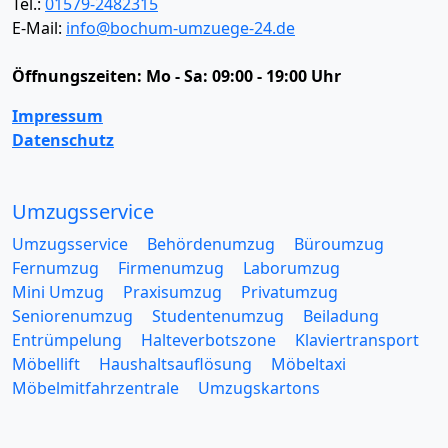
Tel.:
01579-2482315
E-Mail:
info@bochum-umzuege-24.de
Öffnungszeiten:
Mo - Sa: 09:00 - 19:00 Uhr
Impressum
Datenschutz
Umzugsservice
Umzugsservice
Behördenumzug
Büroumzug
Fernumzug
Firmenumzug
Laborumzug
Mini Umzug
Praxisumzug
Privatumzug
Seniorenumzug
Studentenumzug
Beiladung
Entrümpelung
Halteverbotszone
Klaviertransport
Möbellift
Haushaltsauflösung
Möbeltaxi
Möbelmitfahrzentrale
Umzugskartons