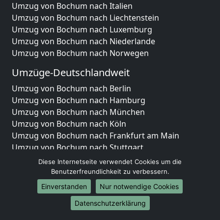
Umzug von Bochum nach Italien
Umzug von Bochum nach Liechtenstein
Umzug von Bochum nach Luxemburg
Umzug von Bochum nach Niederlande
Umzug von Bochum nach Norwegen
Umzüge-Deutschlandweit
Umzug von Bochum nach Berlin
Umzug von Bochum nach Hamburg
Umzug von Bochum nach München
Umzug von Bochum nach Köln
Umzug von Bochum nach Frankfurt am Main
Umzug von Bochum nach Stuttgart
Umzug von Bochum nach Düsseldorf
Diese Internetseite verwendet Cookies um die
Umzug von Bochum nach Leipzig
Benutzerfreundlichkeit zu verbessern.
Umzug von Bochum nach Dortmund
Einverstanden
Nur notwendige Cookies
Umzug von Bochum nach Essen
Datenschutzerklärung
Umzug von Bochum nach Bremen
Umzug von Bochum nach Dresden