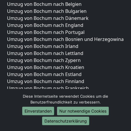
Umzug von Bochum nach Belgien
Umzug von Bochum nach Bulgarien
Umzug von Bochum nach Dänemark
Umzug von Bochum nach England
Umzug von Bochum nach Portugal
Umzug von Bochum nach Bosnien und Herzegowina
Umzug von Bochum nach Irland
Umzug von Bochum nach Lettland
Umzug von Bochum nach Zypern
Umzug von Bochum nach Kroatien
Umzug von Bochum nach Estland
Umzug von Bochum nach Finnland
Umzug von Bochum nach Frankreich
Umzug von Bochum nach Griechenland
Diese Internetseite verwendet Cookies um die
Umzug von Bochum nach Italien
Benutzerfreundlichkeit zu verbessern.
Umzug von Bochum nach Liechtenstein
Einverstanden
Nur notwendige Cookies
Umzug von Bochum nach Luxemburg
Datenschutzerklärung
Umzug von Bochum nach Niederlande
Umzug von Bochum nach Norwegen