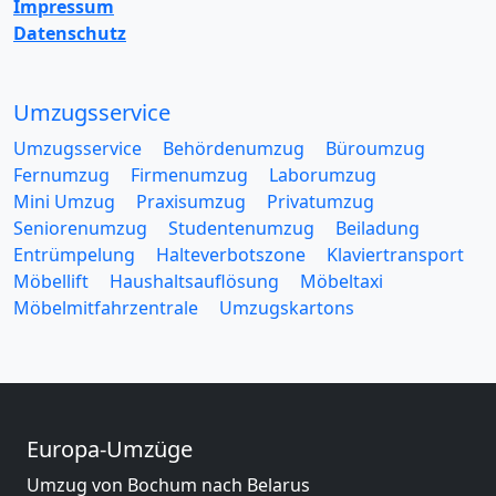
Impressum
Datenschutz
Umzugsservice
Umzugsservice
Behördenumzug
Büroumzug
Fernumzug
Firmenumzug
Laborumzug
Mini Umzug
Praxisumzug
Privatumzug
Seniorenumzug
Studentenumzug
Beiladung
Entrümpelung
Halteverbotszone
Klaviertransport
Möbellift
Haushaltsauflösung
Möbeltaxi
Möbelmitfahrzentrale
Umzugskartons
Europa-Umzüge
Umzug von Bochum nach Belarus