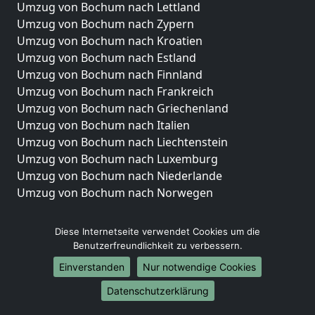
Umzug von Bochum nach Lettland
Umzug von Bochum nach Zypern
Umzug von Bochum nach Kroatien
Umzug von Bochum nach Estland
Umzug von Bochum nach Finnland
Umzug von Bochum nach Frankreich
Umzug von Bochum nach Griechenland
Umzug von Bochum nach Italien
Umzug von Bochum nach Liechtenstein
Umzug von Bochum nach Luxemburg
Umzug von Bochum nach Niederlande
Umzug von Bochum nach Norwegen
Umzüge-Deutschlandweit
Diese Internetseite verwendet Cookies um die
Umzug von Bochum nach Berlin
Benutzerfreundlichkeit zu verbessern.
Umzug von Bochum nach Hamburg
Einverstanden
Nur notwendige Cookies
Umzug von Bochum nach München
Datenschutzerklärung
Umzug von Bochum nach Köln
Umzug von Bochum nach Frankfurt am Main