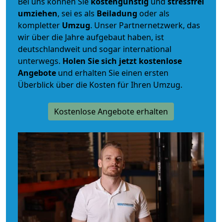
Bei uns können Sie
kostengünstig
und
stressfrei
umziehen
, sei es als
Beiladung
oder als
kompletter
Umzug
. Unser Partnernetzwerk, das
wir über die Jahre aufgebaut haben, ist
deutschlandweit und sogar international
unterwegs.
Holen Sie sich jetzt kostenlose
Angebote
und erhalten Sie einen ersten
Überblick über die Kosten für Ihren Umzug.
Kostenlose Angebote erhalten