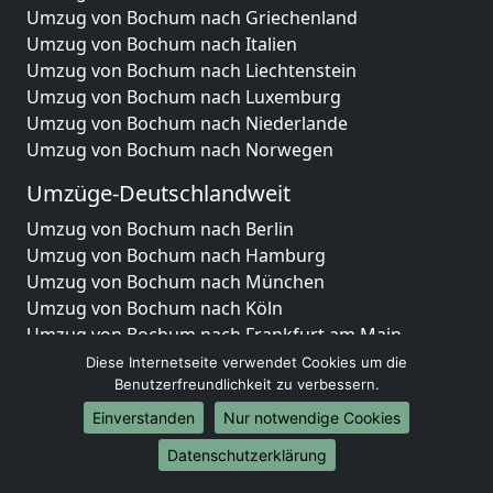
Umzug von Bochum nach Griechenland
Umzug von Bochum nach Italien
Umzug von Bochum nach Liechtenstein
Umzug von Bochum nach Luxemburg
Umzug von Bochum nach Niederlande
Umzug von Bochum nach Norwegen
Umzüge-Deutschlandweit
Umzug von Bochum nach Berlin
Umzug von Bochum nach Hamburg
Umzug von Bochum nach München
Umzug von Bochum nach Köln
Umzug von Bochum nach Frankfurt am Main
Umzug von Bochum nach Stuttgart
Diese Internetseite verwendet Cookies um die
Umzug von Bochum nach Düsseldorf
Benutzerfreundlichkeit zu verbessern.
Umzug von Bochum nach Leipzig
Einverstanden
Nur notwendige Cookies
Umzug von Bochum nach Dortmund
Datenschutzerklärung
Umzug von Bochum nach Essen
Umzug von Bochum nach Bremen