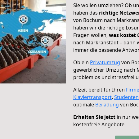
Sie wollen umziehen? Ob um
haben das
richtige Netzw
von Bochum nach Markranstä
haben wir die richtige Lösu
Fragen wollen,
was kostet
nach Markranstädt – dann w
immer die passende Antwort
Ob ein
Privatumzug
von Boc
gewerblicher Umzug nach 
problemlos und stressfrei 
Allzeit bereit für Ihren
Firm
Klaviertransport
,
Studente
optimale
Beiladung
von Boc
Erhalten Sie jetzt
in nur we
kostenfreie Angebote.