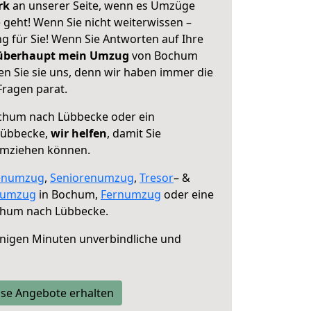
erk
an unserer Seite, wenn es Umzüge
eht! Wenn Sie nicht weiterwissen –
ng für Sie! Wenn Sie Antworten auf Ihre
 überhaupt mein Umzug
von Bochum
n Sie sie uns, denn wir haben immer die
Fragen parat.
hum nach Lübbecke oder ein
Lübbecke,
wir helfen
, damit Sie
umziehen können.
enumzug
,
Seniorenumzug
,
Tresor
– &
numzug
in Bochum,
Fernumzug
oder eine
hum nach Lübbecke.
nigen Minuten unverbindliche und
se Angebote erhalten