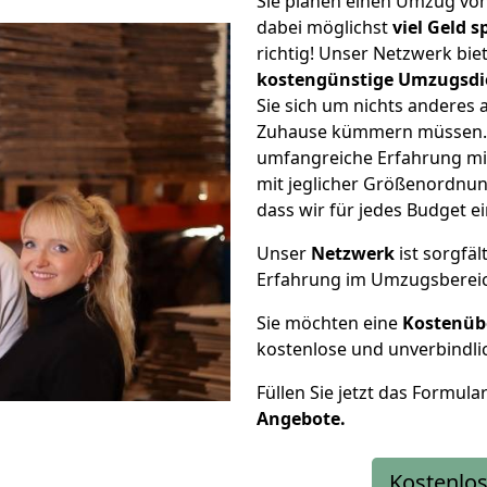
Sie planen einen Umzug v
dabei möglichst
viel Geld 
richtig! Unser Netzwerk bi
kostengünstige Umzugsdi
Sie sich um nichts anderes 
Zuhause kümmern müssen. W
umfangreiche Erfahrung m
mit jeglicher Größenordnun
dass wir für jedes Budget 
Unser
Netzwerk
ist sorgfäl
Erfahrung im Umzugsberei
Sie möchten eine
Kostenüb
kostenlose und unverbindli
Füllen Sie jetzt das Formula
Angebote.
Kostenlos