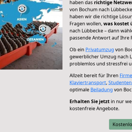
haben das
richtige Netzw
von Bochum nach Lübbecke g
haben wir die richtige Lösu
Fragen wollen,
was kostet
nach Lübbecke – dann wähle
passende Antwort auf Ihre 
Ob ein
Privatumzug
von Boc
gewerblicher Umzug nach 
problemlos und stressfrei 
Allzeit bereit für Ihren
Firm
Klaviertransport
,
Studente
optimale
Beiladung
von Boc
Erhalten Sie jetzt
in nur we
kostenfreie Angebote.
Kostenlo