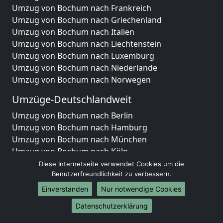
Umzug von Bochum nach Frankreich
Umzug von Bochum nach Griechenland
Umzug von Bochum nach Italien
Umzug von Bochum nach Liechtenstein
Umzug von Bochum nach Luxemburg
Umzug von Bochum nach Niederlande
Umzug von Bochum nach Norwegen
Umzüge-Deutschlandweit
Umzug von Bochum nach Berlin
Umzug von Bochum nach Hamburg
Umzug von Bochum nach München
Umzug von Bochum nach Köln
Umzug von Bochum nach Frankfurt am Main
Diese Internetseite verwendet Cookies um die
Umzug von Bochum nach Stuttgart
Benutzerfreundlichkeit zu verbessern.
Umzug von Bochum nach Düsseldorf
Einverstanden
Nur notwendige Cookies
Umzug von Bochum nach Leipzig
Datenschutzerklärung
Umzug von Bochum nach Dortmund
Umzug von Bochum nach Essen