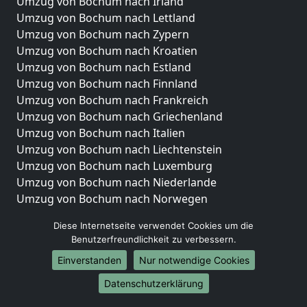
Umzug von Bochum nach Irland
Umzug von Bochum nach Lettland
Umzug von Bochum nach Zypern
Umzug von Bochum nach Kroatien
Umzug von Bochum nach Estland
Umzug von Bochum nach Finnland
Umzug von Bochum nach Frankreich
Umzug von Bochum nach Griechenland
Umzug von Bochum nach Italien
Umzug von Bochum nach Liechtenstein
Umzug von Bochum nach Luxemburg
Umzug von Bochum nach Niederlande
Umzug von Bochum nach Norwegen
Umzüge-Deutschlandweit
Diese Internetseite verwendet Cookies um die
Benutzerfreundlichkeit zu verbessern.
Umzug von Bochum nach Berlin
Einverstanden
Nur notwendige Cookies
Umzug von Bochum nach Hamburg
Umzug von Bochum nach München
Datenschutzerklärung
Umzug von Bochum nach Köln