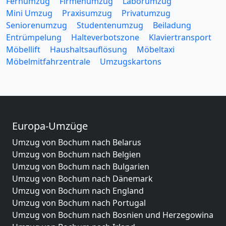
Fernumzug
Firmenumzug
Laborumzug
Mini Umzug
Praxisumzug
Privatumzug
Seniorenumzug
Studentenumzug
Beiladung
Entrümpelung
Halteverbotszone
Klaviertransport
Möbellift
Haushaltsauflösung
Möbeltaxi
Möbelmitfahrzentrale
Umzugskartons
Europa-Umzüge
Umzug von Bochum nach Belarus
Umzug von Bochum nach Belgien
Umzug von Bochum nach Bulgarien
Umzug von Bochum nach Dänemark
Umzug von Bochum nach England
Umzug von Bochum nach Portugal
Umzug von Bochum nach Bosnien und Herzegowina