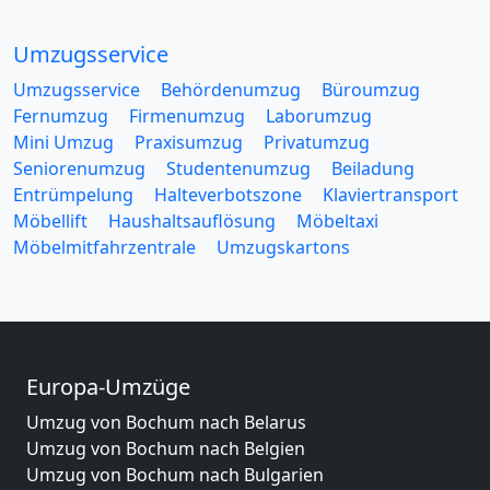
Umzugsservice
Umzugsservice
Behördenumzug
Büroumzug
Fernumzug
Firmenumzug
Laborumzug
Mini Umzug
Praxisumzug
Privatumzug
Seniorenumzug
Studentenumzug
Beiladung
Entrümpelung
Halteverbotszone
Klaviertransport
Möbellift
Haushaltsauflösung
Möbeltaxi
Möbelmitfahrzentrale
Umzugskartons
Europa-Umzüge
Umzug von Bochum nach Belarus
Umzug von Bochum nach Belgien
Umzug von Bochum nach Bulgarien