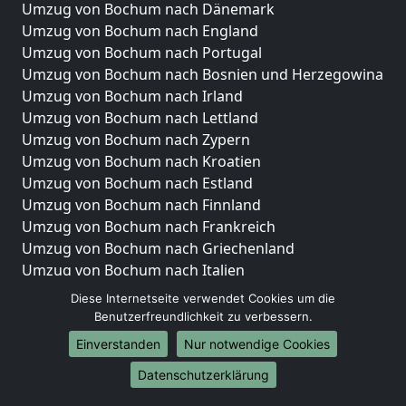
Umzug von Bochum nach Dänemark
Umzug von Bochum nach England
Umzug von Bochum nach Portugal
Umzug von Bochum nach Bosnien und Herzegowina
Umzug von Bochum nach Irland
Umzug von Bochum nach Lettland
Umzug von Bochum nach Zypern
Umzug von Bochum nach Kroatien
Umzug von Bochum nach Estland
Umzug von Bochum nach Finnland
Umzug von Bochum nach Frankreich
Umzug von Bochum nach Griechenland
Umzug von Bochum nach Italien
Umzug von Bochum nach Liechtenstein
Diese Internetseite verwendet Cookies um die
Umzug von Bochum nach Luxemburg
Benutzerfreundlichkeit zu verbessern.
Umzug von Bochum nach Niederlande
Einverstanden
Nur notwendige Cookies
Umzug von Bochum nach Norwegen
Datenschutzerklärung
Umzüge-Deutschlandweit