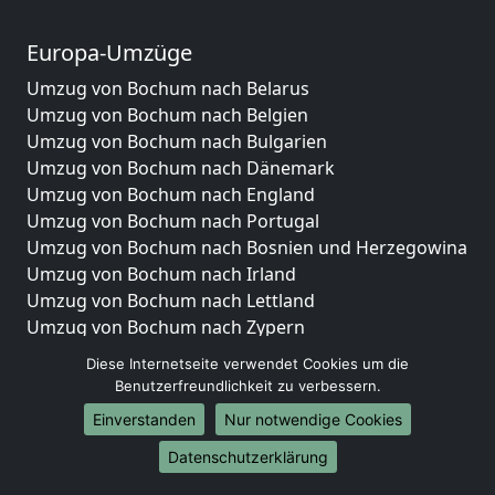
Europa-Umzüge
Umzug von Bochum nach Belarus
Umzug von Bochum nach Belgien
Umzug von Bochum nach Bulgarien
Umzug von Bochum nach Dänemark
Umzug von Bochum nach England
Umzug von Bochum nach Portugal
Umzug von Bochum nach Bosnien und Herzegowina
Umzug von Bochum nach Irland
Umzug von Bochum nach Lettland
Umzug von Bochum nach Zypern
Umzug von Bochum nach Kroatien
Diese Internetseite verwendet Cookies um die
Umzug von Bochum nach Estland
Benutzerfreundlichkeit zu verbessern.
Umzug von Bochum nach Finnland
Einverstanden
Nur notwendige Cookies
Umzug von Bochum nach Frankreich
Umzug von Bochum nach Griechenland
Datenschutzerklärung
Umzug von Bochum nach Italien