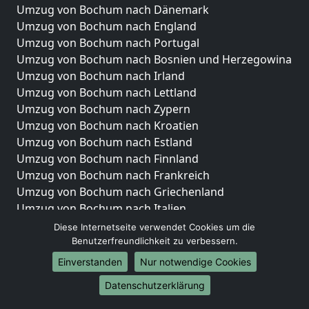
Umzug von Bochum nach Dänemark
Umzug von Bochum nach England
Umzug von Bochum nach Portugal
Umzug von Bochum nach Bosnien und Herzegowina
Umzug von Bochum nach Irland
Umzug von Bochum nach Lettland
Umzug von Bochum nach Zypern
Umzug von Bochum nach Kroatien
Umzug von Bochum nach Estland
Umzug von Bochum nach Finnland
Umzug von Bochum nach Frankreich
Umzug von Bochum nach Griechenland
Umzug von Bochum nach Italien
Umzug von Bochum nach Liechtenstein
Diese Internetseite verwendet Cookies um die
Umzug von Bochum nach Luxemburg
Benutzerfreundlichkeit zu verbessern.
Umzug von Bochum nach Niederlande
Einverstanden
Nur notwendige Cookies
Umzug von Bochum nach Norwegen
Datenschutzerklärung
Umzüge-Deutschlandweit