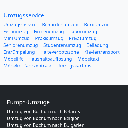
Umzugsservice
Umzugsservice
Behördenumzug
Büroumzug
Fernumzug
Firmenumzug
Laborumzug
Mini Umzug
Praxisumzug
Privatumzug
Seniorenumzug
Studentenumzug
Beiladung
Entrümpelung
Halteverbotszone
Klaviertransport
Möbellift
Haushaltsauflösung
Möbeltaxi
Möbelmitfahrzentrale
Umzugskartons
Europa-Umzüge
Umzug von Bochum nach Belarus
Umzug von Bochum nach Belgien
Umzug von Bochum nach Bulgarien