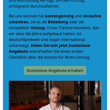
und Ausrüstung verfügt, um den Umzug
erfolgreich durchzuführen.
Bei uns können Sie
kostengünstig
und
stressfrei
umziehen
, sei es als
Beiladung
oder als
kompletter
Umzug
. Unser Partnernetzwerk, das
wir über die Jahre aufgebaut haben, ist
deutschlandweit und sogar international
unterwegs.
Holen Sie sich jetzt kostenlose
Angebote
und erhalten Sie einen ersten
Überblick über die Kosten für Ihren Umzug.
Kostenlose Angebote erhalten