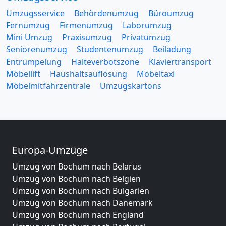
Umzugsservice
Behördenumzug
Büroumzug
Fernumzug
Firmenumzug
Laborumzug
Mini Umzug
Praxisumzug
Privatumzug
Seniorenumzug
Studentenumzug
Beiladung
Entrümpelung
Halteverbotszone
Klaviertransport
Möbellift
Haushaltsauflösung
Möbeltaxi
Möbelmitfahrzentrale
Umzugskartons
Europa-Umzüge
Umzug von Bochum nach Belarus
Umzug von Bochum nach Belgien
Umzug von Bochum nach Bulgarien
Umzug von Bochum nach Dänemark
Umzug von Bochum nach England