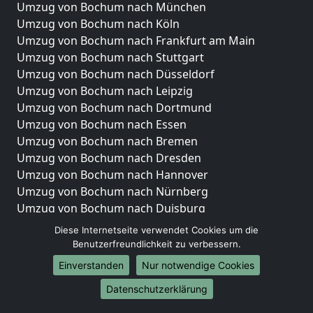
Umzug von Bochum nach München
Umzug von Bochum nach Köln
Umzug von Bochum nach Frankfurt am Main
Umzug von Bochum nach Stuttgart
Umzug von Bochum nach Düsseldorf
Umzug von Bochum nach Leipzig
Umzug von Bochum nach Dortmund
Umzug von Bochum nach Essen
Umzug von Bochum nach Bremen
Umzug von Bochum nach Dresden
Umzug von Bochum nach Hannover
Umzug von Bochum nach Nürnberg
Umzug von Bochum nach Duisburg
Umzug von Bochum nach Bochum
Diese Internetseite verwendet Cookies um die
Umzug von Bochum nach Wuppertal
Benutzerfreundlichkeit zu verbessern.
Umzug von Bochum nach Bielefeld
Einverstanden
Nur notwendige Cookies
Umzug von Bochum nach Bonn
Datenschutzerklärung
Umzug von Bochum nach Münster