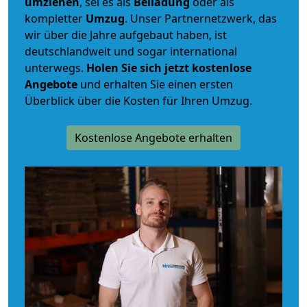
umziehen
, sei es als
Beiladung
oder als
kompletter
Umzug
. Unser Partnernetzwerk, das
wir über die Jahre aufgebaut haben, ist
deutschlandweit und sogar international
unterwegs.
Holen Sie sich jetzt kostenlose
Angebote
und erhalten Sie einen ersten
Überblick über die Kosten für Ihren Umzug.
Kostenlose Angebote erhalten