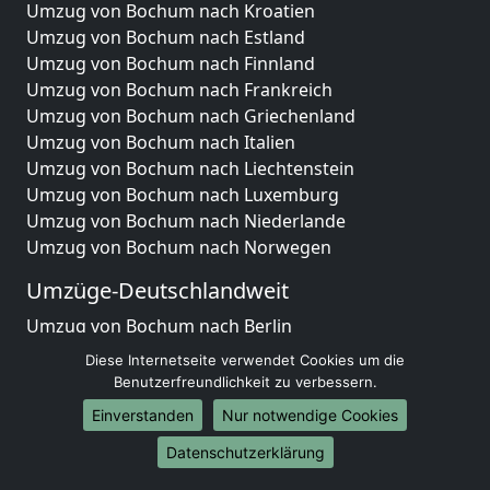
Umzug von Bochum nach Kroatien
Umzug von Bochum nach Estland
Umzug von Bochum nach Finnland
Umzug von Bochum nach Frankreich
Umzug von Bochum nach Griechenland
Umzug von Bochum nach Italien
Umzug von Bochum nach Liechtenstein
Umzug von Bochum nach Luxemburg
Umzug von Bochum nach Niederlande
Umzug von Bochum nach Norwegen
Umzüge-Deutschlandweit
Umzug von Bochum nach Berlin
Umzug von Bochum nach Hamburg
Diese Internetseite verwendet Cookies um die
Umzug von Bochum nach München
Benutzerfreundlichkeit zu verbessern.
Umzug von Bochum nach Köln
Einverstanden
Nur notwendige Cookies
Umzug von Bochum nach Frankfurt am Main
Datenschutzerklärung
Umzug von Bochum nach Stuttgart
Umzug von Bochum nach Düsseldorf