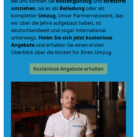
Bei uns können Sie
kostengünstig
und
stressfrei
umziehen
, sei es als
Beiladung
oder als
kompletter
Umzug
. Unser Partnernetzwerk, das
wir über die Jahre aufgebaut haben, ist
deutschlandweit und sogar international
unterwegs.
Holen Sie sich jetzt kostenlose
Angebote
und erhalten Sie einen ersten
Überblick über die Kosten für Ihren Umzug.
Kostenlose Angebote erhalten