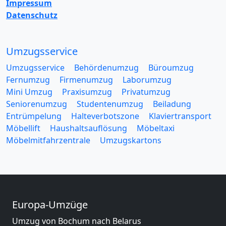
Impressum
Datenschutz
Umzugsservice
Umzugsservice
Behördenumzug
Büroumzug
Fernumzug
Firmenumzug
Laborumzug
Mini Umzug
Praxisumzug
Privatumzug
Seniorenumzug
Studentenumzug
Beiladung
Entrümpelung
Halteverbotszone
Klaviertransport
Möbellift
Haushaltsauflösung
Möbeltaxi
Möbelmitfahrzentrale
Umzugskartons
Europa-Umzüge
Umzug von Bochum nach Belarus