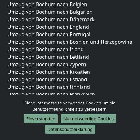
Umzug von Bochum nach Belgien
Umzug von Bochum nach Bulgarien
Umzug von Bochum nach Dänemark
Umzug von Bochum nach England
Umzug von Bochum nach Portugal
Umzug von Bochum nach Bosnien und Herzegowina
Umzug von Bochum nach Irland
Umzug von Bochum nach Lettland
Umzug von Bochum nach Zypern
Umzug von Bochum nach Kroatien
Umzug von Bochum nach Estland
Umzug von Bochum nach Finnland
Umzug von Bochum nach Frankreich
Umzug von Bochum nach Griechenland
Diese Internetseite verwendet Cookies um die
Umzug von Bochum nach Italien
Benutzerfreundlichkeit zu verbessern.
Umzug von Bochum nach Liechtenstein
Einverstanden
Nur notwendige Cookies
Umzug von Bochum nach Luxemburg
Datenschutzerklärung
Umzug von Bochum nach Niederlande
Umzug von Bochum nach Norwegen