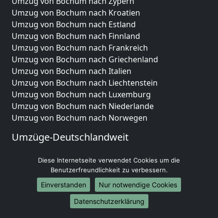
Umzug von Bochum nach Zypern
Umzug von Bochum nach Kroatien
Umzug von Bochum nach Estland
Umzug von Bochum nach Finnland
Umzug von Bochum nach Frankreich
Umzug von Bochum nach Griechenland
Umzug von Bochum nach Italien
Umzug von Bochum nach Liechtenstein
Umzug von Bochum nach Luxemburg
Umzug von Bochum nach Niederlande
Umzug von Bochum nach Norwegen
Umzüge-Deutschlandweit
Umzug von Bochum nach Berlin
Diese Internetseite verwendet Cookies um die
Umzug von Bochum nach Hamburg
Benutzerfreundlichkeit zu verbessern.
Umzug von Bochum nach München
Einverstanden
Nur notwendige Cookies
Umzug von Bochum nach Köln
Umzug von Bochum nach Frankfurt am Main
Datenschutzerklärung
Umzug von Bochum nach Stuttgart