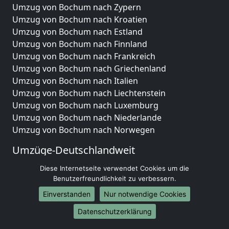
Umzug von Bochum nach Zypern
Umzug von Bochum nach Kroatien
Umzug von Bochum nach Estland
Umzug von Bochum nach Finnland
Umzug von Bochum nach Frankreich
Umzug von Bochum nach Griechenland
Umzug von Bochum nach Italien
Umzug von Bochum nach Liechtenstein
Umzug von Bochum nach Luxemburg
Umzug von Bochum nach Niederlande
Umzug von Bochum nach Norwegen
Umzüge-Deutschlandweit
Umzug von Bochum nach Berlin
Diese Internetseite verwendet Cookies um die
Umzug von Bochum nach Hamburg
Benutzerfreundlichkeit zu verbessern.
Umzug von Bochum nach München
Einverstanden
Nur notwendige Cookies
Umzug von Bochum nach Köln
Datenschutzerklärung
Umzug von Bochum nach Frankfurt am Main
Umzug von Bochum nach Stuttgart