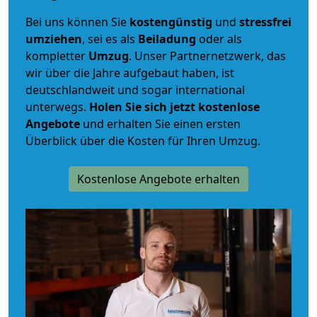
Bei uns können Sie
kostengünstig
und
stressfrei
umziehen
, sei es als
Beiladung
oder als
kompletter
Umzug
. Unser Partnernetzwerk, das
wir über die Jahre aufgebaut haben, ist
deutschlandweit und sogar international
unterwegs.
Holen Sie sich jetzt kostenlose
Angebote
und erhalten Sie einen ersten
Überblick über die Kosten für Ihren Umzug.
Kostenlose Angebote erhalten