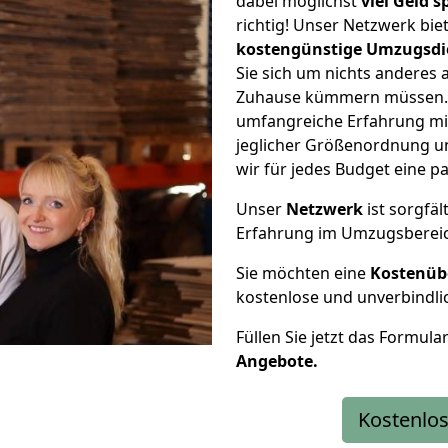
dabei möglichst
viel Geld 
richtig! Unser Netzwerk bi
kostengünstige Umzugsdi
Sie sich um nichts anderes 
Zuhause kümmern müssen. W
umfangreiche Erfahrung m
jeglicher Größenordnung u
wir für jedes Budget eine 
Unser
Netzwerk
ist sorgfäl
Erfahrung im Umzugsberei
Sie möchten eine
Kostenüb
kostenlose und unverbindli
Füllen Sie jetzt das Formula
Angebote.
Kostenlos