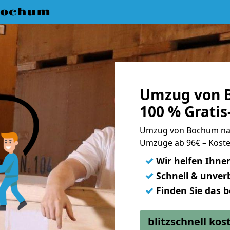
Bochum
Umzug von 
100 % Grati
Umzug von Bochum na
Umzüge ab 96€ – Koste
✓
Wir helfen Ihne
✓
Schnell & unverb
✓
Finden Sie das 
blitzschnell ko