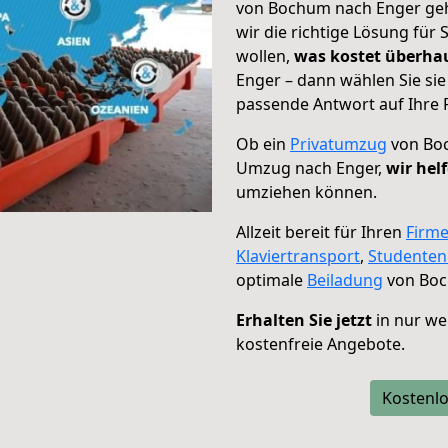
von Bochum nach Enger geht
wir die richtige Lösung für
wollen,
was kostet überh
Enger – dann wählen Sie si
passende Antwort auf Ihre 
Ob ein
Privatumzug
von Boc
Umzug nach Enger,
wir hel
umziehen können.
Allzeit bereit für Ihren
Firm
Klaviertransport
,
Studente
optimale
Beiladung
von Boc
Erhalten Sie jetzt
in nur we
kostenfreie Angebote.
Kostenlo