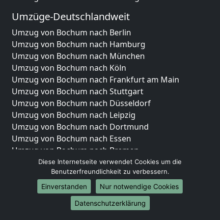
Umzüge-Deutschlandweit
Umzug von Bochum nach Berlin
Umzug von Bochum nach Hamburg
Umzug von Bochum nach München
Umzug von Bochum nach Köln
Umzug von Bochum nach Frankfurt am Main
Umzug von Bochum nach Stuttgart
Umzug von Bochum nach Düsseldorf
Umzug von Bochum nach Leipzig
Umzug von Bochum nach Dortmund
Umzug von Bochum nach Essen
Umzug von Bochum nach Bremen
Umzug von Bochum nach Dresden
Diese Internetseite verwendet Cookies um die
Benutzerfreundlichkeit zu verbessern.
Umzug von Bochum nach Hannover
Umzug von Bochum nach Nürnberg
Einverstanden
Nur notwendige Cookies
Umzug von Bochum nach Duisburg
Datenschutzerklärung
Umzug von Bochum nach Bochum