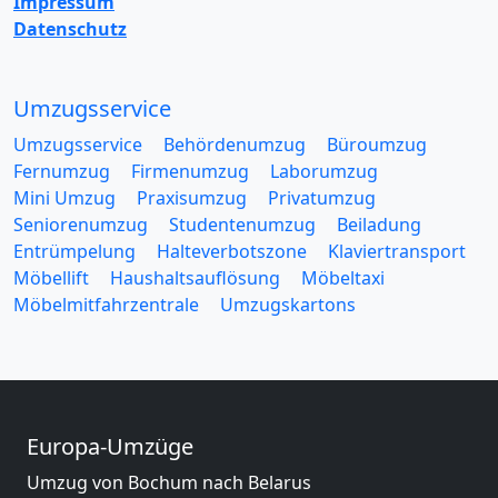
Impressum
Datenschutz
Umzugsservice
Umzugsservice
Behördenumzug
Büroumzug
Fernumzug
Firmenumzug
Laborumzug
Mini Umzug
Praxisumzug
Privatumzug
Seniorenumzug
Studentenumzug
Beiladung
Entrümpelung
Halteverbotszone
Klaviertransport
Möbellift
Haushaltsauflösung
Möbeltaxi
Möbelmitfahrzentrale
Umzugskartons
Europa-Umzüge
Umzug von Bochum nach Belarus