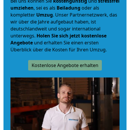
Bei uns können Sie
kostengünstig
und
stressfrei
umziehen
, sei es als
Beiladung
oder als
kompletter
Umzug
. Unser Partnernetzwerk, das
wir über die Jahre aufgebaut haben, ist
deutschlandweit und sogar international
unterwegs.
Holen Sie sich jetzt kostenlose
Angebote
und erhalten Sie einen ersten
Überblick über die Kosten für Ihren Umzug.
Kostenlose Angebote erhalten