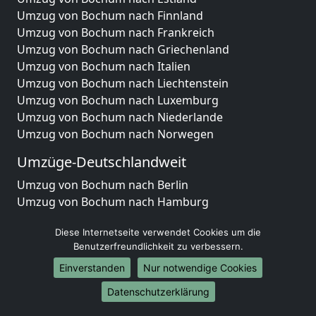
Umzug von Bochum nach Finnland
Umzug von Bochum nach Frankreich
Umzug von Bochum nach Griechenland
Umzug von Bochum nach Italien
Umzug von Bochum nach Liechtenstein
Umzug von Bochum nach Luxemburg
Umzug von Bochum nach Niederlande
Umzug von Bochum nach Norwegen
Umzüge-Deutschlandweit
Umzug von Bochum nach Berlin
Umzug von Bochum nach Hamburg
Umzug von Bochum nach München
Diese Internetseite verwendet Cookies um die
Umzug von Bochum nach Köln
Benutzerfreundlichkeit zu verbessern.
Umzug von Bochum nach Frankfurt am Main
Umzug von Bochum nach Stuttgart
Einverstanden
Nur notwendige Cookies
Umzug von Bochum nach Düsseldorf
Datenschutzerklärung
Umzug von Bochum nach Leipzig