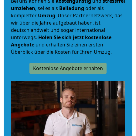
Bei uns können Sie
kostengünstig
und
stressfrei
umziehen
, sei es als
Beiladung
oder als
kompletter
Umzug
. Unser Partnernetzwerk, das
wir über die Jahre aufgebaut haben, ist
deutschlandweit und sogar international
unterwegs.
Holen Sie sich jetzt kostenlose
Angebote
und erhalten Sie einen ersten
Überblick über die Kosten für Ihren Umzug.
Kostenlose Angebote erhalten