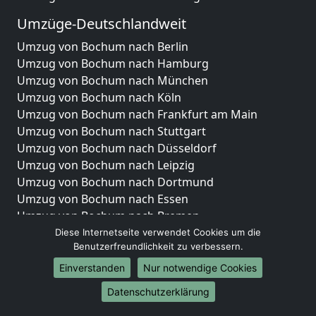
Umzüge-Deutschlandweit
Umzug von Bochum nach Berlin
Umzug von Bochum nach Hamburg
Umzug von Bochum nach München
Umzug von Bochum nach Köln
Umzug von Bochum nach Frankfurt am Main
Umzug von Bochum nach Stuttgart
Umzug von Bochum nach Düsseldorf
Umzug von Bochum nach Leipzig
Umzug von Bochum nach Dortmund
Umzug von Bochum nach Essen
Umzug von Bochum nach Bremen
Umzug von Bochum nach Dresden
Diese Internetseite verwendet Cookies um die
Benutzerfreundlichkeit zu verbessern.
Umzug von Bochum nach Hannover
Umzug von Bochum nach Nürnberg
Einverstanden
Nur notwendige Cookies
Umzug von Bochum nach Duisburg
Datenschutzerklärung
Umzug von Bochum nach Bochum