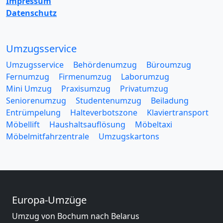
Impressum
Datenschutz
Umzugsservice
Umzugsservice
Behördenumzug
Büroumzug
Fernumzug
Firmenumzug
Laborumzug
Mini Umzug
Praxisumzug
Privatumzug
Seniorenumzug
Studentenumzug
Beiladung
Entrümpelung
Halteverbotszone
Klaviertransport
Möbellift
Haushaltsauflösung
Möbeltaxi
Möbelmitfahrzentrale
Umzugskartons
Europa-Umzüge
Umzug von Bochum nach Belarus