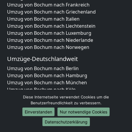
Umzug von Bochum nach Frankreich
Umzug von Bochum nach Griechenland
Umzug von Bochum nach Italien
Umzug von Bochum nach Liechtenstein
Umzug von Bochum nach Luxemburg
Umzug von Bochum nach Niederlande
Umzug von Bochum nach Norwegen
Umzüge-Deutschlandweit
Umzug von Bochum nach Berlin
Umzug von Bochum nach Hamburg
Umzug von Bochum nach München
Umzug von Bochum nach Köln
Umzug von Bochum nach Frankfurt am Main
Diese Internetseite verwendet Cookies um die
Umzug von Bochum nach Stuttgart
Benutzerfreundlichkeit zu verbessern.
Umzug von Bochum nach Düsseldorf
Einverstanden
Nur notwendige Cookies
Umzug von Bochum nach Leipzig
Datenschutzerklärung
Umzug von Bochum nach Dortmund
Umzug von Bochum nach Essen