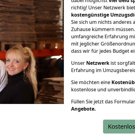
dabei möglichst
viel Geld 
richtig! Unser Netzwerk bi
kostengünstige Umzugsdi
Sie sich um nichts anderes 
Zuhause kümmern müssen. W
umfangreiche Erfahrung m
mit jeglicher Größenordnun
dass wir für jedes Budget 
Unser
Netzwerk
ist sorgfäl
Erfahrung im Umzugsberei
Sie möchten eine
Kostenüb
kostenlose und unverbindli
Füllen Sie jetzt das Formula
Angebote.
Kostenlos