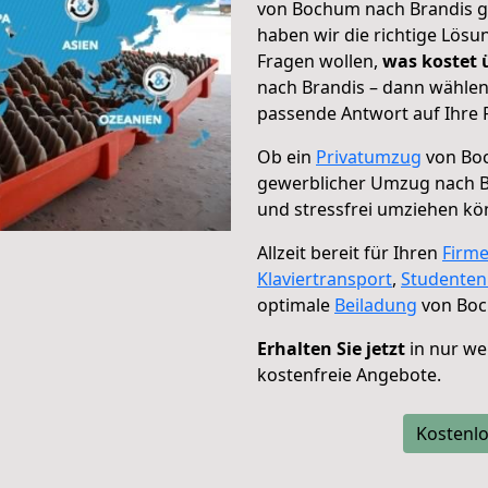
von Bochum nach Brandis ge
haben wir die richtige Lösu
Fragen wollen,
was kostet
nach Brandis – dann wählen
passende Antwort auf Ihre 
Ob ein
Privatumzug
von Boc
gewerblicher Umzug nach B
und stressfrei umziehen kö
Allzeit bereit für Ihren
Firm
Klaviertransport
,
Studente
optimale
Beiladung
von Boc
Erhalten Sie jetzt
in nur we
kostenfreie Angebote.
Kostenlo