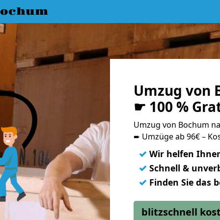
Bochum
Umzug von 
☛ 100 % Gra
Umzug von Bochum na
➨ Umzüge ab 96€ – Kos
✓
Wir helfen Ihne
✓
Schnell & unverb
✓
Finden Sie das 
blitzschnell ko