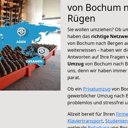
von Bochum n
Rügen
Sie wollen umziehen? Ob um
haben das
richtige Netzw
von Bochum nach Bergen au
weiterwissen – haben wir di
Antworten auf Ihre Fragen 
Umzug
von Bochum nach Be
uns, denn wir haben immer 
parat.
Ob ein
Privatumzug
von Boc
gewerblicher Umzug nach 
problemlos und stressfrei 
Allzeit bereit für Ihren
Firm
Klaviertransport
,
Studente
optimale
Beiladung
von Boc