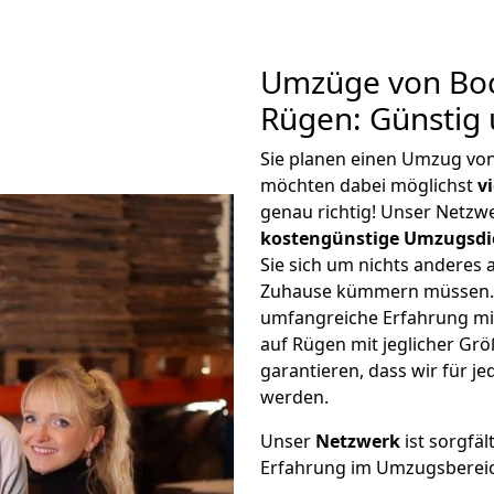
Umzüge von Bo
Rügen: Günstig
Sie planen einen Umzug vo
möchten dabei möglichst
v
genau richtig! Unser Netzw
kostengünstige Umzugsdi
Sie sich um nichts anderes 
Zuhause kümmern müssen. W
umfangreiche Erfahrung m
auf Rügen mit jeglicher G
garantieren, dass wir für j
werden.
Unser
Netzwerk
ist sorgfäl
Erfahrung im Umzugsberei