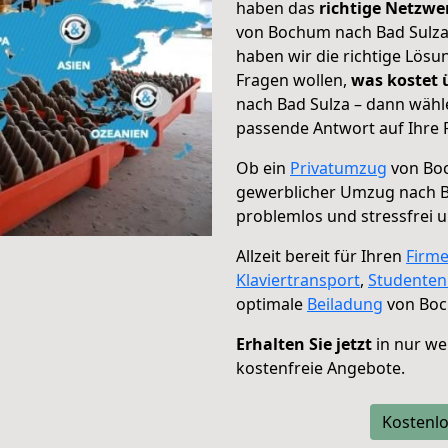
haben das
richtige Netzw
von Bochum nach Bad Sulza 
haben wir die richtige Lösu
Fragen wollen,
was kostet
nach Bad Sulza – dann wähl
passende Antwort auf Ihre 
Ob ein
Privatumzug
von Boc
gewerblicher Umzug nach B
problemlos und stressfrei 
Allzeit bereit für Ihren
Firm
Klaviertransport
,
Studente
optimale
Beiladung
von Boc
Erhalten Sie jetzt
in nur we
kostenfreie Angebote.
Kostenlo