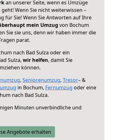
erk
an unserer Seite, wenn es Umzüge
geht! Wenn Sie nicht weiterwissen –
ng für Sie! Wenn Sie Antworten auf Ihre
 überhaupt mein Umzug
von Bochum
en Sie sie uns, denn wir haben immer die
Fragen parat.
hum nach Bad Sulza oder ein
ad Sulza,
wir helfen
, damit Sie
umziehen können.
enumzug
,
Seniorenumzug
,
Tresor
– &
numzug
in Bochum,
Fernumzug
oder eine
hum nach Bad Sulza.
nigen Minuten unverbindliche und
se Angebote erhalten