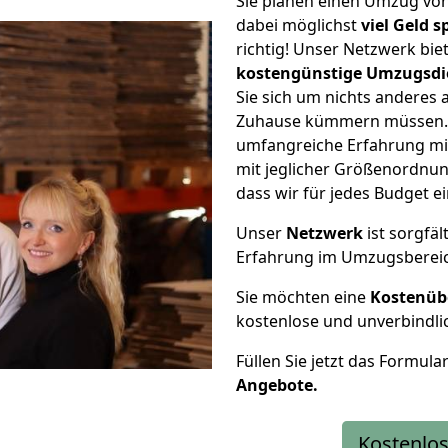
Sie planen einen Umzug vo
dabei möglichst
viel Geld 
richtig! Unser Netzwerk bi
kostengünstige Umzugsdi
Sie sich um nichts anderes 
Zuhause kümmern müssen. W
umfangreiche Erfahrung m
mit jeglicher Größenordnun
dass wir für jedes Budget 
Unser
Netzwerk
ist sorgfäl
Erfahrung im Umzugsberei
Sie möchten eine
Kostenüb
kostenlose und unverbindli
Füllen Sie jetzt das Formula
Angebote.
Kostenlos