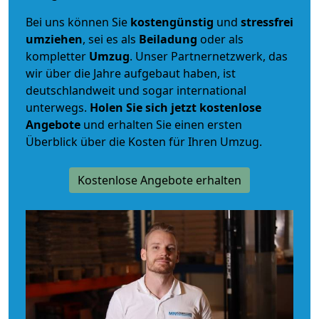
Bei uns können Sie
kostengünstig
und
stressfrei
umziehen
, sei es als
Beiladung
oder als
kompletter
Umzug
. Unser Partnernetzwerk, das
wir über die Jahre aufgebaut haben, ist
deutschlandweit und sogar international
unterwegs.
Holen Sie sich jetzt kostenlose
Angebote
und erhalten Sie einen ersten
Überblick über die Kosten für Ihren Umzug.
Kostenlose Angebote erhalten