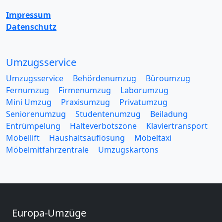
Impressum
Datenschutz
Umzugsservice
Umzugsservice
Behördenumzug
Büroumzug
Fernumzug
Firmenumzug
Laborumzug
Mini Umzug
Praxisumzug
Privatumzug
Seniorenumzug
Studentenumzug
Beiladung
Entrümpelung
Halteverbotszone
Klaviertransport
Möbellift
Haushaltsauflösung
Möbeltaxi
Möbelmitfahrzentrale
Umzugskartons
Europa-Umzüge