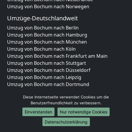
Umzug von Bochum nach Norwegen
Umzüge-Deutschlandweit
Umzug von Bochum nach Berlin
Umzug von Bochum nach Hamburg
Umzug von Bochum nach München
Umzug von Bochum nach Köln
Umzug von Bochum nach Frankfurt am Main
Umzug von Bochum nach Stuttgart
Umzug von Bochum nach Düsseldorf
Umzug von Bochum nach Leipzig
Umzug von Bochum nach Dortmund
Umzug von Bochum nach Essen
Diese Internetseite verwendet Cookies um die
Umzug von Bochum nach Bremen
Benutzerfreundlichkeit zu verbessern.
Umzug von Bochum nach Dresden
Umzug von Bochum nach Hannover
Einverstanden
Nur notwendige Cookies
Umzug von Bochum nach Nürnberg
Datenschutzerklärung
Umzug von Bochum nach Duisburg